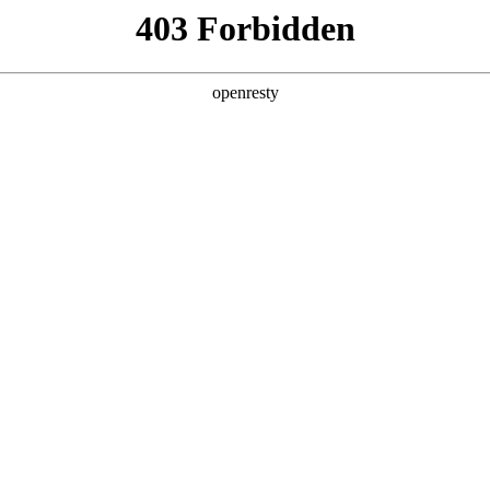
产品及服务
行业解决方案
合作伙伴
投资者关系
是巅峰国际数码的重要发展战略之一。巅峰国际数码在遵从适用的国家和地区
效的、可持续、可信赖的网络安全与隐私保护保障体系，并积极地
分理解隐私保护的重要性，致力于保护消费者、客户、供应商
法律法规。